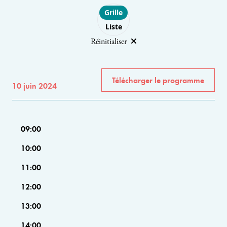
Choose layout
Grille
Liste
Réinitialiser
Télécharger le programme
10 juin 2024
09:00
10:00
11:00
12:00
13:00
14:00