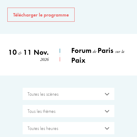
Télécharger le programme
Forum
Paris
10
11 Nov.
de
sur la
&
Paix
2026
Toutes les scènes
Tous les thèmes
Toutes les heures