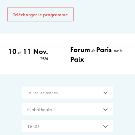
Télécharger le programme
Forum
Paris
10
11 Nov.
de
sur la
&
Paix
2026
Toutes les scènes
Global health
18:00