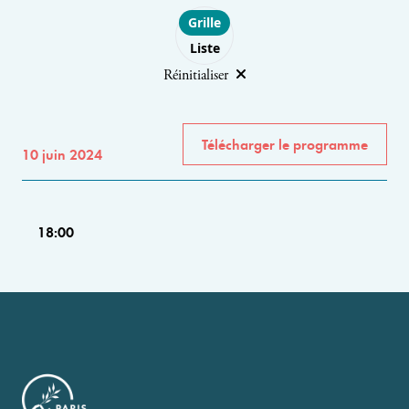
Choose layout
Grille
Liste
Réinitialiser
Télécharger le programme
10 juin 2024
18:00