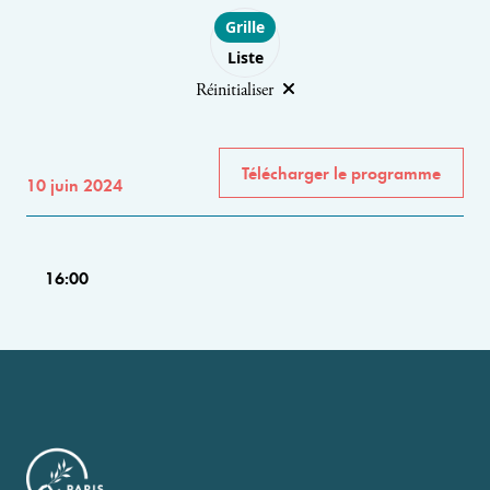
Choose layout
Grille
Liste
Réinitialiser
Télécharger le programme
10 juin 2024
16:00