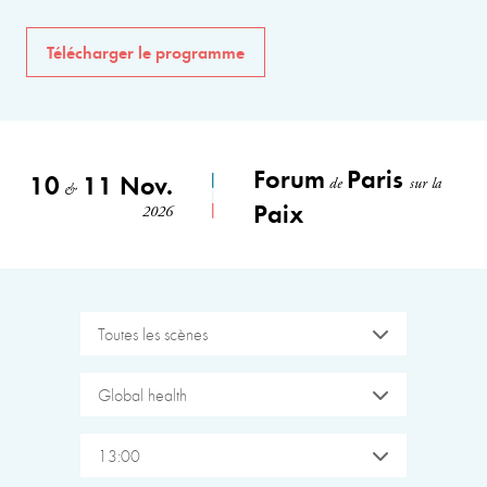
Télécharger le programme
Forum
Paris
10
11 Nov.
de
sur la
&
Paix
2026
Toutes les scènes
Global health
13:00