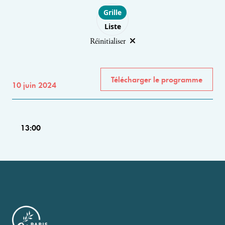
Choose layout
Grille
Liste
Réinitialiser
Télécharger le programme
10 juin 2024
13:00