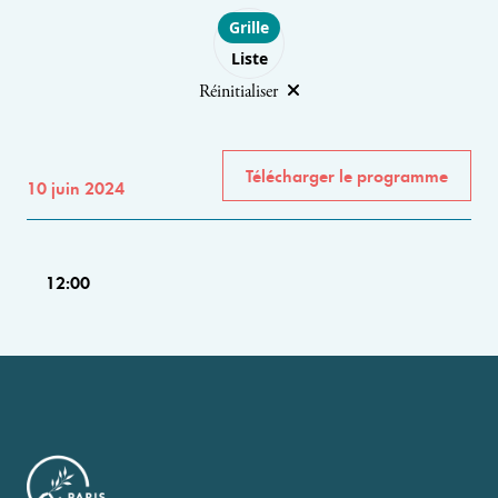
Choose layout
Grille
Liste
Réinitialiser
Télécharger le programme
10 juin 2024
12:00