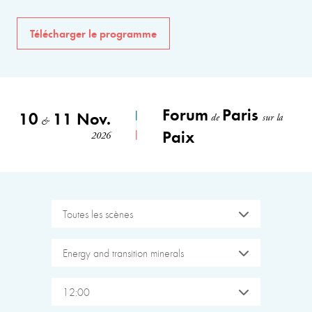
Télécharger le programme
Forum
Paris
10
11 Nov.
de
sur la
&
Paix
2026
Toutes les scènes
Energy and transition minerals
12:00