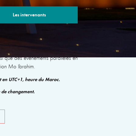
Les intervenants
s sessions avec des experts renommés qui
insi que des événements parallèles en
tion Mo Ibrahim.
nt en UTC+1, heure du Maroc.
e de changement.