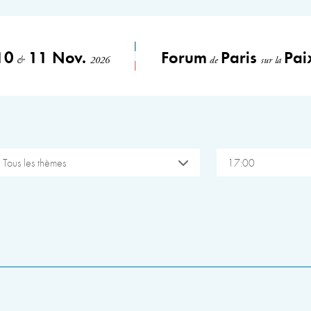
10
11 Nov.
Forum
Paris
Pai
&
2026
de
sur la
Tous les thèmes
17:00