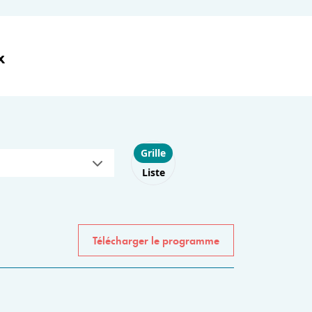
x
Choose layout
Grille
Liste
Télécharger le programme