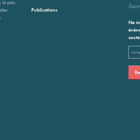
, la paix
Inscr
Publications
nales
s
Ne ma
événe
soute
Emai
(Néces