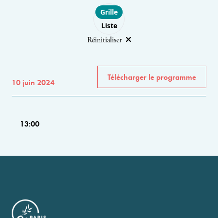
Choose layout
Grille
Liste
Réinitialiser
Télécharger le programme
10 juin 2024
13:00