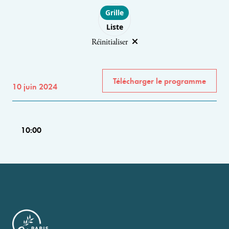
Choose layout
Grille
Liste
Réinitialiser
Télécharger le programme
10 juin 2024
10:00