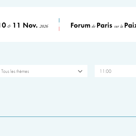
10
11 Nov.
Forum
Paris
Pai
&
2026
de
sur la
Tous les thèmes
11:00