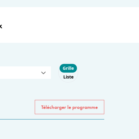
x
Choose layout
Grille
Liste
Télécharger le programme