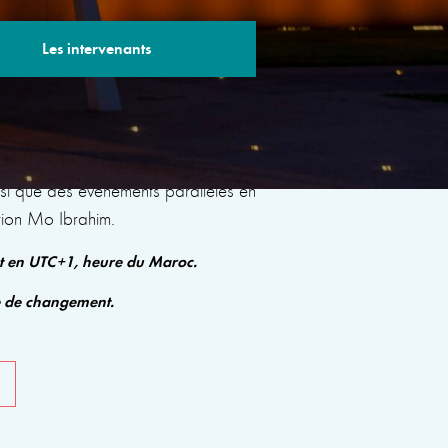
Les intervenants
s sessions avec des experts renommés qui
insi que des événements parallèles en
tion Mo Ibrahim.
nt en UTC+1, heure du Maroc.
e de changement.