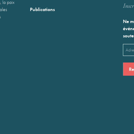
, la paix
Inscr
Publications
nales
s
Ne ma
événe
soute
Emai
(Néces