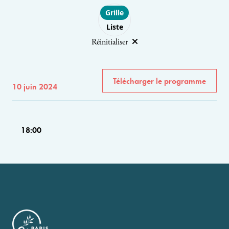
Choose layout
Grille
Liste
Réinitialiser
Télécharger le programme
10 juin 2024
18:00