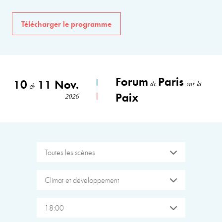
Télécharger le programme
Forum
Paris
10
11 Nov.
de
sur la
&
Paix
2026
Toutes les scènes
Climat et développement
18:00