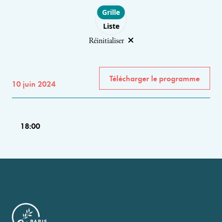
Choose layout
Grille
Liste
Réinitialiser
Télécharger le programme
10 juin 2024
18:00