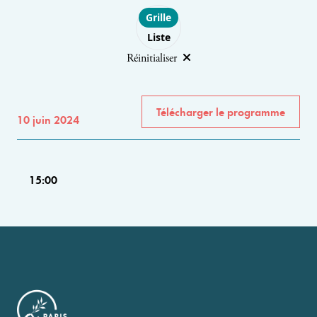
Choose layout
Grille
Liste
Réinitialiser
Télécharger le programme
10 juin 2024
15:00