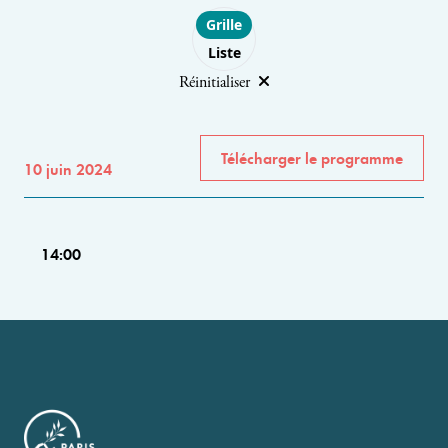
Choose layout
Grille
Liste
Réinitialiser
Télécharger le programme
10 juin 2024
14:00