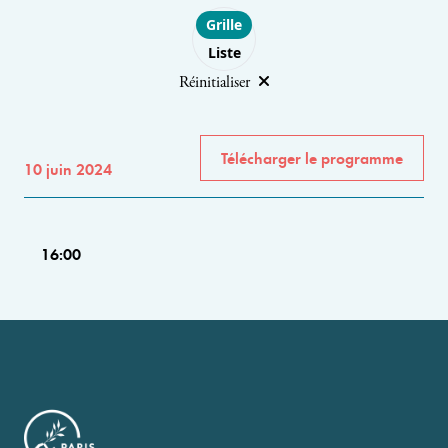
Choose layout
Grille
Liste
Réinitialiser
Télécharger le programme
10 juin 2024
16:00