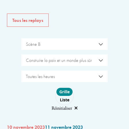
Tous les replays
Scène B
Construire la paix et un monde plus sûr
Toutes les heures
Choose layout
Grille
Liste
Réinitialiser
10 novembre 2023
11 novembre 2023