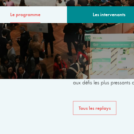
Le programme
Les intervenants
MME
Le programme de la 6ème
avec des intervenants issus 
internationales, de la société 
du monde universitaire, dan
aux défis les plus pressants
Tous les replays