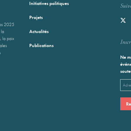
Initiatives politiques
Suiv
Projets
mps 2025
Actualités
 la
, la paix
Inscr
Publications
nales
s
Ne ma
événe
soute
Emai
(Néces