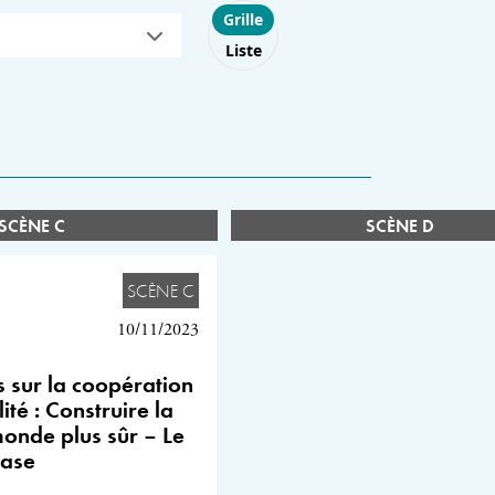
Choose layout
Grille
Liste
SCÈNE C
SCÈNE D
SCÈNE C
10/11/2023
s sur la coopération
ité : Construire la
monde plus sûr – Le
case