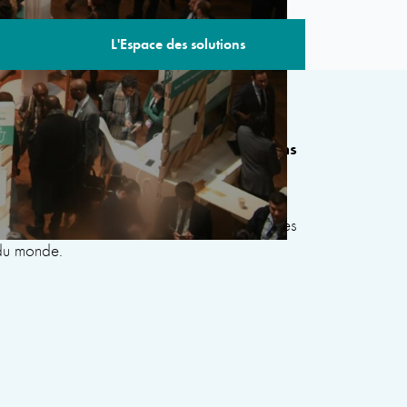
L'Espace des solutions
 édition comprend plus de 80 sessions
de gouvernements, d’organisations
civile, du secteur privé, de la philanthropie et
s le but de développer des solutions communes
 du monde.