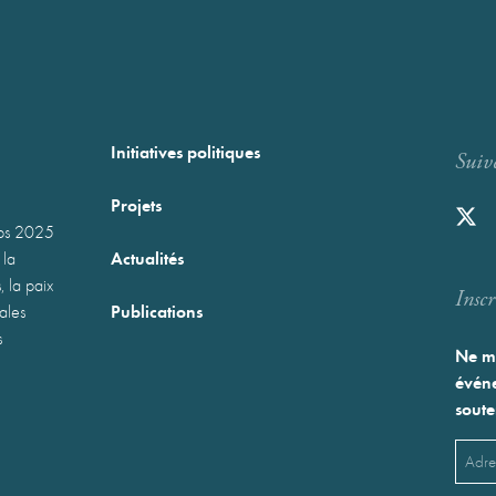
Initiatives politiques
Suiv
Projets
mps 2025
Actualités
 la
, la paix
Inscr
Publications
nales
s
Ne ma
événe
soute
Emai
(Néces