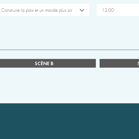
Construire la paix et un monde plus sûr
12:00
SCÈNE B