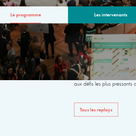
Le programme
Les intervenants
MME
Le programme de la 6ème
avec des intervenants issus 
internationales, de la société 
du monde universitaire, dan
aux défis les plus pressants
Tous les replays