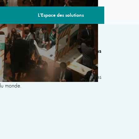
L'Espace des solutions
 édition comprend plus de 80 sessions
de gouvernements, d’organisations
civile, du secteur privé, de la philanthropie et
s le but de développer des solutions communes
 du monde.