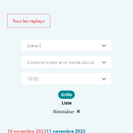
Tous les replays
Scène E
Construire la paix et un monde plus sûr
10:00
Choose layout
Grille
Liste
Réinitialiser
10 novembre 2023
11 novembre 2023