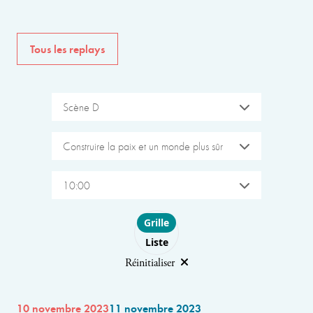
Tous les replays
Scène D
Construire la paix et un monde plus sûr
10:00
Choose layout
Grille
Liste
Réinitialiser
10 novembre 2023
11 novembre 2023