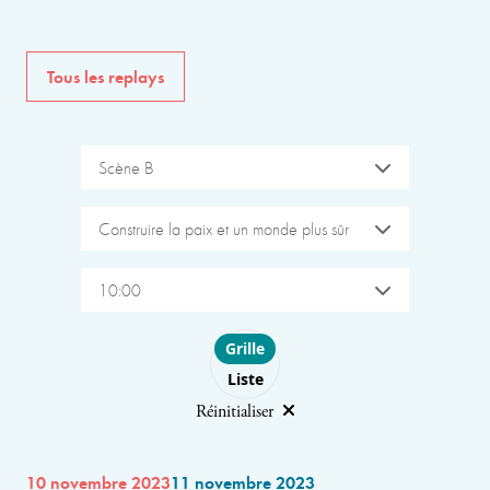
Tous les replays
Scène B
Construire la paix et un monde plus sûr
10:00
Choose layout
Grille
Liste
Réinitialiser
10 novembre 2023
11 novembre 2023