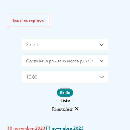
Tous les replays
Salle 1
Construire la paix et un monde plus sûr
10:00
Choose layout
Grille
Liste
Réinitialiser
10 novembre 2023
11 novembre 2023