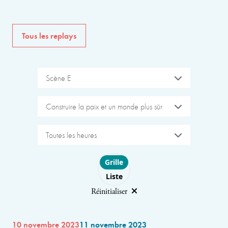
Tous les replays
Scène E
Construire la paix et un monde plus sûr
Toutes les heures
Choose layout
Grille
Liste
Réinitialiser
10 novembre 2023
11 novembre 2023