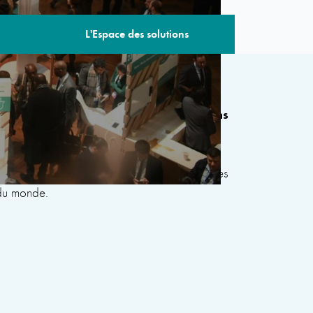
L'Espace des solutions
 édition comprend plus de 80 sessions
de gouvernements, d’organisations
civile, du secteur privé, de la philanthropie et
s le but de développer des solutions communes
 du monde.