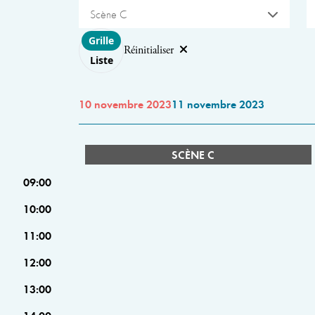
Scène C
Choose layout
Grille
Réinitialiser
Liste
10 novembre 2023
11 novembre 2023
SCÈNE C
09:00
10:00
11:00
12:00
13:00