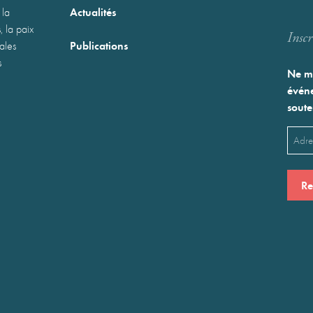
Actualités
 la
, la paix
Inscr
Publications
nales
s
Ne ma
événe
soute
Emai
(Néces