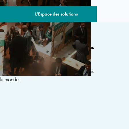
L'Espace des solutions
 édition comprend plus de 80 sessions
de gouvernements, d’organisations
civile, du secteur privé, de la philanthropie et
s le but de développer des solutions communes
 du monde.