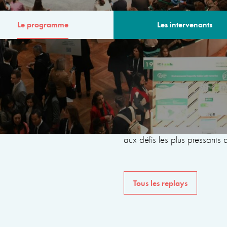
Le programme
Les intervenants
MME
Le programme de la 6ème
avec des intervenants issus 
internationales, de la société 
du monde universitaire, dan
aux défis les plus pressants
Tous les replays