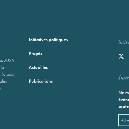
Initiatives politiques
Suiv
Projets
mps 2025
Actualités
 la
, la paix
Inscr
Publications
nales
s
Ne ma
événe
soute
Emai
(Néces