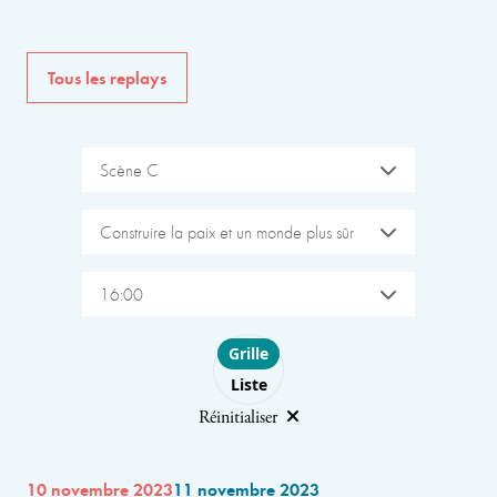
Tous les replays
Scène C
Construire la paix et un monde plus sûr
16:00
Choose layout
Grille
Liste
Réinitialiser
10 novembre 2023
11 novembre 2023