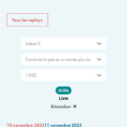
Tous les replays
Scène C
Construire la paix et un monde plus sûr
13:00
Choose layout
Grille
Liste
Réinitialiser
10 novembre 2023
11 novembre 2023