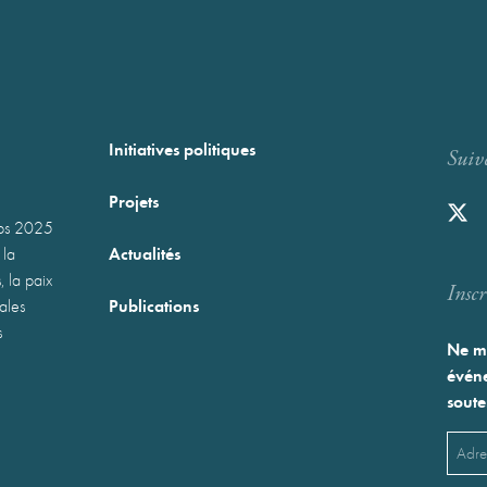
Initiatives politiques
Suiv
Projets
mps 2025
Actualités
 la
, la paix
Inscr
Publications
nales
s
Ne ma
événe
soute
Emai
(Néces