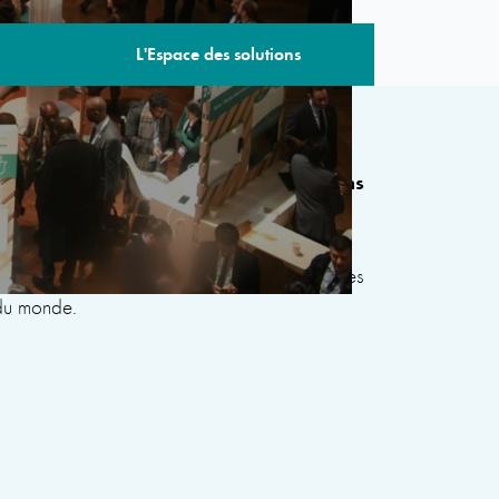
L'Espace des solutions
 édition comprend plus de 80 sessions
de gouvernements, d’organisations
civile, du secteur privé, de la philanthropie et
s le but de développer des solutions communes
 du monde.