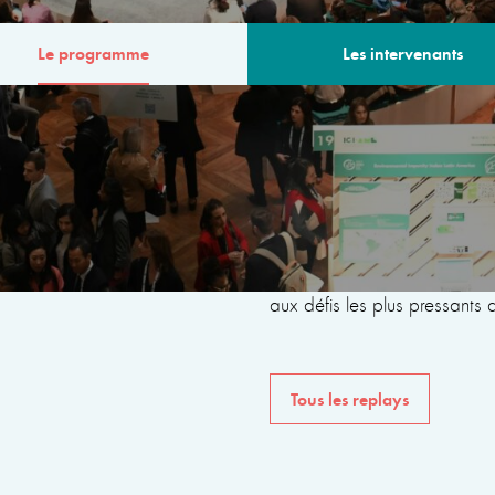
Le programme
Les intervenants
MME
Le programme de la 6ème
avec des intervenants issus 
internationales, de la société 
du monde universitaire, dan
aux défis les plus pressants
Tous les replays